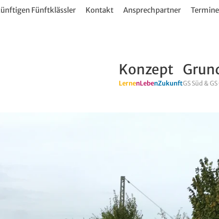
ünftigen Fünftklässler
Kontakt
Ansprechpartner
Termine
Konzept
Grun
Lerne
nLebe
nZukunft
GS Süd & GS