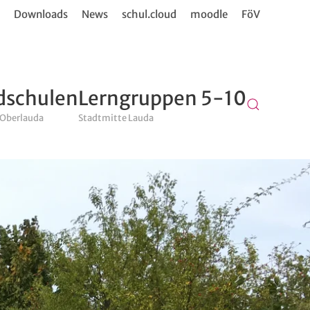
Downloads
News
schul.cloud
moodle
FöV
dschulen
Lerngruppen 5-10
 Oberlauda
Stadtmitte Lauda